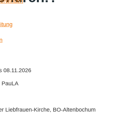
berwinden
itung
n
s 08.11.2026
he PauLA
der Liebfrauen-Kirche, BO-Altenbochum