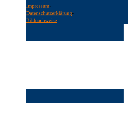
Impressum
-
Datenschutzerklärung
-
Bildnachweise
-
Back
to
Top