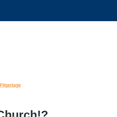
Pilgertage
 Church!?