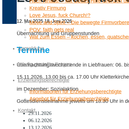
Hoch hinaus! – Mit Gottes Hilfe Grenzen ü
Kreativ Firmung
Love Jesus, fuck Church!?
12. Mai 2025
18. Juni 2026
Move and Spirit – Die bewegte Firmvorbere
POV: faith gets real
Übernachtung und Gruppenstunden
Wat zum Essen – kochen, essen, quatsche
Termine
Anmeldung
Häufig gestellte Fragen
Übernachtungswochenende in Liebfrauen: 06. bi
15.11.2026, 13.00 bis ca. 17.00 Uhr Kletterkirc
Erziehungsberechtigte
im Dezember: Sozialaktion
Informationen für Erziehungsberechtigte
Angebot für Erziehungsberechtigte
Gottesdienstteilnahme jeweils um 18.30 Uhr in 
Kontakt
29.11.2026
06.12.2026
13.12.2026