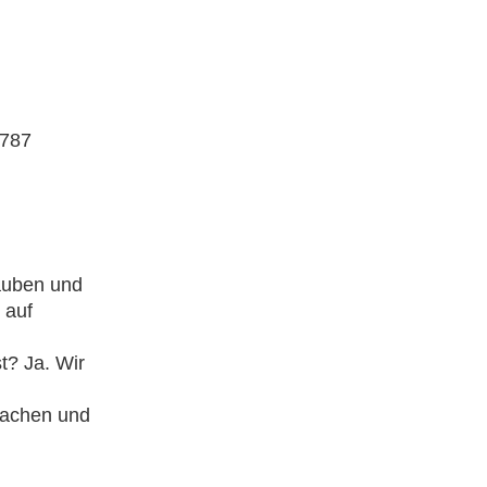
4787
auben und
 auf
t? Ja. Wir
machen und