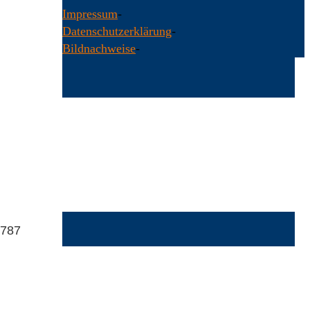
Impressum
-
Datenschutzerklärung
-
Bildnachweise
-
Back
to
Top
4787