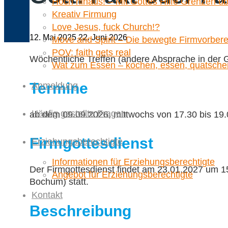
Hoch hinaus! – Mit Gottes Hilfe Grenzen ü
Kreativ Firmung
Love Jesus, fuck Church!?
12. Mai 2025
22. Juni 2026
Move and Spirit – Die bewegte Firmvorbere
POV: faith gets real
Wöchentliche Treffen (andere Absprache in der 
Wat zum Essen – kochen, essen, quatsche
Termine
Anmeldung
Häufig gestellte Fragen
ab dem 09.09.2026, mittwochs von 17.30 bis 19.0
Firmgottesdienst
Erziehungsberechtigte
Informationen für Erziehungsberechtigte
Der Firmgottesdienst findet am 23.01.2027 um 1
Angebot für Erziehungsberechtigte
Bochum) statt.
Kontakt
Beschreibung