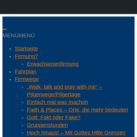
Skip
to
content
MENÜ
MENÜ
Startseite
Firmung?
Erwachsenenfirmung
Fahrplan
Firmwege
„Walk, talk and pray with me“ –
Pilgerwege/Pilgertage
Einfach mal was machen
Faith & Places – Orte, die mehr bedeuten
Gott: Fakt oder Fake?
Gruppenstunden
Hoch hinaus! – Mit Gottes Hilfe Grenzen