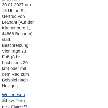
30.01.2027 um
15 Uhr in St.
Gertrud von
Brabant (Auf der
Kirchenburg 1,
44866 Bochum)
statt.
Beschreibung
Vier Tage zu
Fuß (8 bis
höchstens 20
km) oder mit
dem Rad zum
Beispiel nach
Neviges, …
"„Walk,
Weiterlesen
talk
and