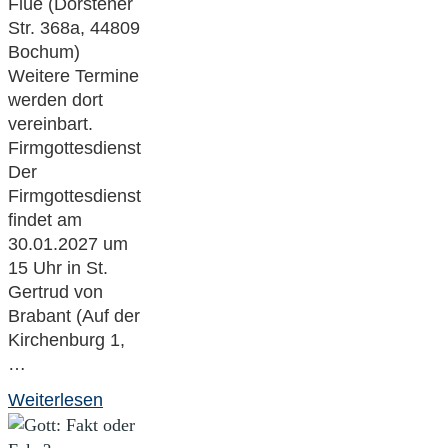
Flüe (Dorstener
Str. 368a, 44809
Bochum)
Weitere Termine
werden dort
vereinbart.
Firmgottesdienst
Der
Firmgottesdienst
findet am
30.01.2027 um
15 Uhr in St.
Gertrud von
Brabant (Auf der
Kirchenburg 1,
…
"Einfach
Weiterlesen
mal