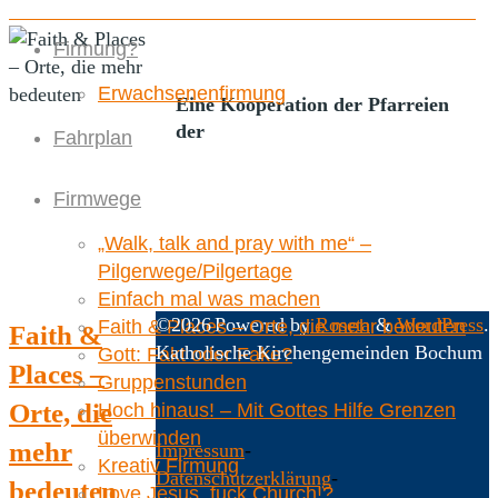
Hoch hinaus! – Mit Gottes Hilfe Grenzen überwinden
Firmung?
Erwachsenenfirmung
Eine Kooperation der Pfarreien
der
Fahrplan
Firmwege
„Walk, talk and pray with me“ –
Pilgerwege/Pilgertage
Einfach mal was machen
©2026
Powered by
Roseta
&
WordPress
.
Faith & Places – Orte, die mehr bedeuten
Faith &
Katholische Kirchengemeinden Bochum
Gott: Fakt oder Fake?
Places –
Gruppenstunden
Orte, die
Hoch hinaus! – Mit Gottes Hilfe Grenzen
überwinden
mehr
Impressum
-
Kreativ Firmung
Datenschutzerklärung
-
bedeuten
Love Jesus, fuck Church!?