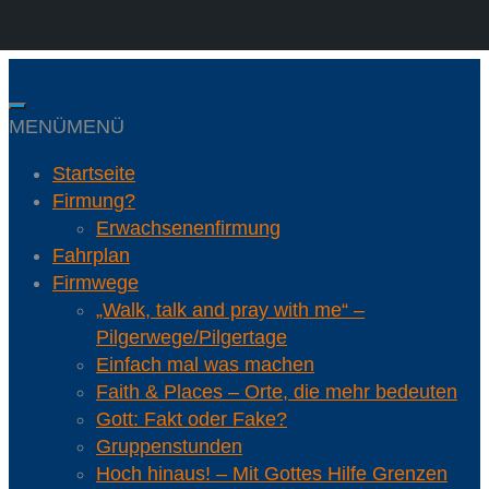
Skip
to
content
MENÜ
MENÜ
Startseite
Firmung?
Erwachsenenfirmung
Fahrplan
Firmwege
„Walk, talk and pray with me“ –
Pilgerwege/Pilgertage
Einfach mal was machen
Faith & Places – Orte, die mehr bedeuten
Gott: Fakt oder Fake?
Gruppenstunden
Hoch hinaus! – Mit Gottes Hilfe Grenzen