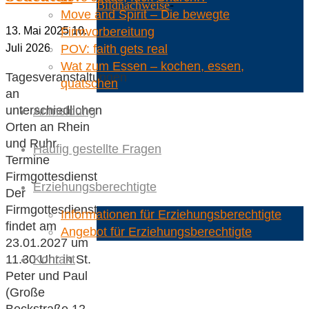
Bildnachweise
-
Move and Spirit – Die bewegte
13. Mai 2025
10.
Firmvorbereitung
Back
Juli 2026
POV: faith gets real
to
Wat zum Essen – kochen, essen,
Top
Tagesveranstaltungen
quatschen
an
unterschiedlichen
Anmeldung
Orten an Rhein
und Ruhr
Häufig gestellte Fragen
Termine
Firmgottesdienst
Erziehungsberechtigte
Der
Firmgottesdienst
Informationen für Erziehungsberechtigte
findet am
Angebot für Erziehungsberechtigte
23.01.2027 um
11.30 Uhr in St.
Kontakt
Peter und Paul
(Große
Beckstraße 12,