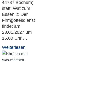
44787 Bochum)
statt. Wat zum
Essen 2: Der
Firmgottesdienst
findet am
23.01.2027 um
15.00 Uhr …
"Wat
Weiterlesen
zum
Essen
–
kochen,
essen,
quatschen"