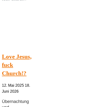
pray
with
me“
–
Pilgerwege/Pilgertage"
Love Jesus,
fuck
Church!?
12. Mai 2025
18.
Juni 2026
Übernachtung