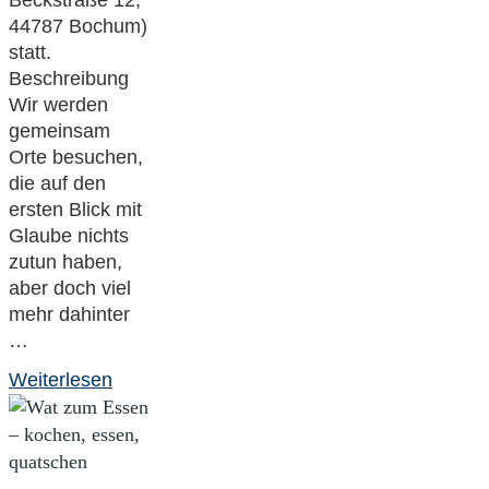
44787 Bochum)
statt.
Beschreibung
Wir werden
gemeinsam
Orte besuchen,
die auf den
ersten Blick mit
Glaube nichts
zutun haben,
aber doch viel
mehr dahinter
…
"Faith
Weiterlesen
&
Places
–
Orte,